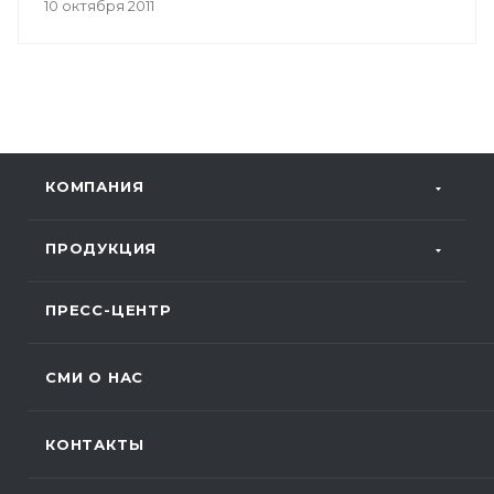
возможностью узнать секреты производства
10 октября 2011
инновационных продуктов компании
«ПРОГРЕСС».
КОМПАНИЯ
ПРОДУКЦИЯ
ПРЕСС-ЦЕНТР
СМИ О НАС
КОНТАКТЫ