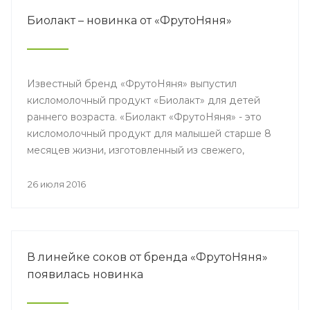
Биолакт – новинка от «ФрутоНяня»
Известный бренд «ФрутоНяня» выпустил
кисломолочный продукт «Биолакт» для детей
раннего возраста. «Биолакт «ФрутоНяня» - это
кисломолочный продукт для малышей старше 8
месяцев жизни, изготовленный из свежего,
отборного молока.
26 июля 2016
В линейке соков от бренда «ФрутоНяня»
появилась новинка