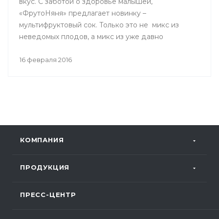
вкус. С заботой о здоровье малышей,
«ФрутоНяня» предлагает новинку –
мультифруктовый сок. Только это не микс из
неведомых плодов, а микс из уже давно
полюбившихся всем фруктов. Бесспорно, одно
из самых важных свойств детского питания - это
16 февраля 2016
его польза!
КОМПАНИЯ
ПРОДУКЦИЯ
ПРЕСС-ЦЕНТР