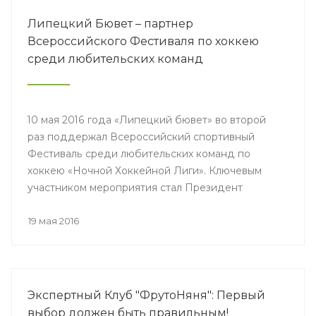
Липецкий Бювет – партнер
Всероссийского Фестиваля по хоккею
среди любительских команд
10 мая 2016 года «Липецкий бювет» во второй
раз поддержал Всероссийский спортивный
Фестиваль среди любительских команд по
хоккею «Ночной Хоккейной Лиги». Ключевым
участником мероприятия стал Президент
Российской Федерации Владимир
Владимирович Путин.
19 мая 2016
Экспертный Клуб "ФрутоНяня": Первый
выбор должен быть правильным!