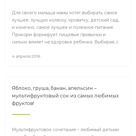
Для своего малыша мамы хотят выбирать самое
лучшее: лучшую коляску, кроватку, детский сад,
и конечно, самое лучшее и полезное питание.
Прикорм формирует пищевые привычки и
сильно влияет на здоровье ребенка. Выбирая, с
чего начать, нужно довериться педиатру и
поверить производителю. Но! Кто
4 апреля 2016
проинформирован, тот вооружен.
Яблоко, груша, банан, апельсин –
мультифруктовый сок из самых любимых
фруктов!
Мультифруктовое сочетание – любимый детьми