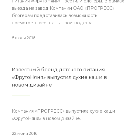
питания «ФрутоНяня» посетили блогеры. В рамках
выезда на завод Компании ОАО «ПРОГРЕСС»
блогерам представилась возможность
посмотреть все этапы производства
гипоаллергенных продуктов «Первого выбора» от
бренда «ФрутоНяня».
5 июля 2016
Известный бренд детского питания
«ФрутоНяня» выпустил сухие каши в
новом дизайне
Компания «ПРОГРЕСС» выпустила сухие каши
«ФрутоНяня» в новом дизайне.
22 июня 2016