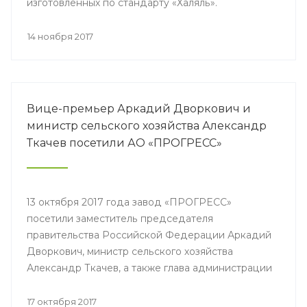
изготовленных по стандарту «Халяль».
14 ноября 2017
Вице-премьер Аркадий Дворкович и
министр сельского хозяйства Александр
Ткачев посетили АО «ПРОГРЕСС»
13 октября 2017 года завод «ПРОГРЕСС»
посетили заместитель председателя
правительства Российской Федерации Аркадий
Дворкович, министр сельского хозяйства
Александр Ткачев, а также глава администрации
липецкой области Олег Королев, высоко оценив
качество и ассортимент нашей продукции.
17 октября 2017