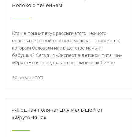
молоко с печеньем
Кто не помнит вкус рассыпчатого нежного
печенья с чашкой горячего молока — лакомство,
которым баловали нас в детстве мамы и
бабушки? Сегодня «Эксперт в детском питании»
«ФрутоНяня» предлагает вспомнить любимое
сочетание и представляет новинку для малышей
«Молоко с печеньем».
30 августа 2017
«Ягодная поляна» для малышей от
«ФрутоНяня»