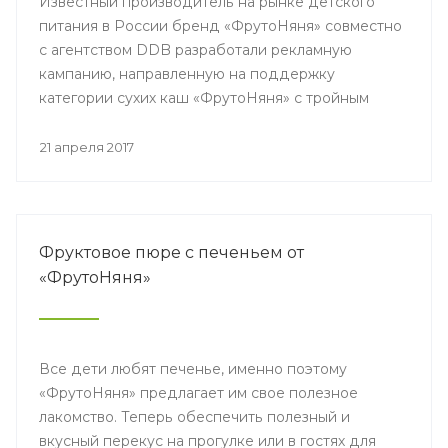
Известный производитель на рынке детского
питания в России бренд «ФрутоНяня» совместно
с агентством DDB разработали рекламную
кампанию, направленную на поддержку
категории сухих каш «ФрутоНяня» с тройным
полезным комплексом.
21 апреля 2017
Фруктовое пюре с печеньем от
«ФрутоНяня»
Все дети любят печенье, именно поэтому
«ФрутоНяня» предлагает им свое полезное
лакомство. Теперь обеспечить полезный и
вкусный перекус на прогулке или в гостях для