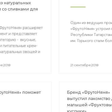
из натуральных
 со сливками для
ей
Один из ведущих прои
ФрутоНяня» расширяет
«ФрутоНяня» устроил 
мент и представляет
Республики Татарстан
атегорию - вкусные,
им. Горького стали бо
и питательные крем-
 натуральных овощей и
для малышей с 6
.
я 2018
21 сентября 2018
рутоНяня» поможет
Бренд «ФрутоНяня»
выпустил лакомство
малышей «Фруктовы
кусочки»