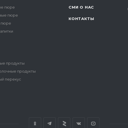
е пюре
СМИ О НАС
вые пюре
КОНТАКТЫ
 пюре
напитки
ые продукты
олочные продукты
ый перекус