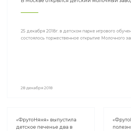
В Москве открылся детский молочный заво
25 декабря 2018г. в детском парке игрового обуч
состоялось торжественное открытие Молочного за
28 декабря 2018
«ФрутоНяня» выпустила
«Фруто
детское печенье два в
полезн