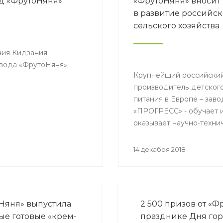
д «ФрутоНяня»
«ФрутоНяня» вносит
в развитие российск
сельского хозяйства
ения Кидзания
вода «ФрутоНяня».
Крупнейший российски
производитель детског
питания в Европе – зав
«ПРОГРЕСС» - обучает 
оказывает научно-техни
поддержку российским
фермерам для выращив
14 декабря 2018
овощей с заданными
показателями безопасно
Няня» выпустила
2 500 призов от «
ые готовые «крем-
празднике Дня гор