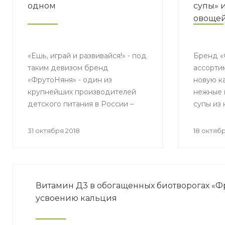
одном
супы» 
овощей
малыш
«Ешь, играй и развивайся!» - под
Бренд «
таким девизом бренд
ассорти
«ФрутоНяня» - один из
новую к
крупнейших производителей
нежные 
детского питания в России –
супы из
вывел на рынок вкусное и
сливок 
полезное печенье для малышей
месяцев
31 октября 2018
18 октябр
два в одном.
Витамин Д3 в обогащенных биотворогах «Ф
усвоению кальция