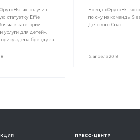
ФрутоНяня» получил
Бренд «ФрутоНяня» со
ю статуэтку Effie
по сну из команды Sl
ussia в категории
Детского Сна».
и услуги для детей».
 присуждена бренду за
блоко от яблони» с
ровкой «За укрепление
18
12 апреля 2018
их позиций в условиях
го рынка детских
сахара
оНяня» и агентство
 линейки «Первый
УКЦИЯ
ПРЕСС-ЦЕНТР
товые пюре для первого