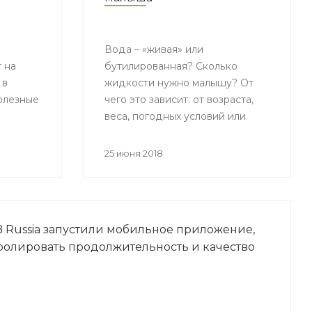
Вода – «живая» или
 на
бутилированная? Сколько
 в
жидкости нужно малышу? От
олезные
чего это зависит: от возраста,
веса, погодных условий или
температурного режима? И на
какие показатели обратить
25 июня 2018
внимание, выбирая воду для
своего ребенка? – Ответы на
эти и другие вопросы
журналисты и блогеры –
 Russia запустили мобильное приложение,
получили на пресс-
олировать продолжительность и качество
мероприятии «Вода в рационе
малыша».