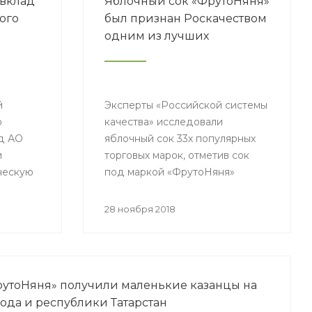
 вклад
Яблочный сок «ФрутоНяня»
ого
был признан Роскачеством
одним из лучших
й
Эксперты «Российской системы
о
качества» исследовали
од АО
яблочный сок 33х популярных
и
торговых марок, отметив сок
ческую
под маркой «ФрутоНяня»
одним из лучших.
ания
28 ноября 2018
сти.
ФрутоНяня» получили маленькие казанцы на
ода и республики Татарстан