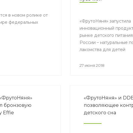
ится в новом ролике от
«ФрутоНяня» запустила
фире федеральных
инновационный продукт
рынке детского питания
России – натуральные п
лакомства для детей
«Фруктовые кусочки»
27 июня 2018
«ФрутоНяня»
«ФрутоНяня» и DDB
л бронзовую
позволяющее контр
 Effie
детского сна