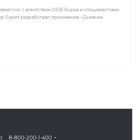
вместно с агентством DDB Russia и специалистами
eep Expert разработали приложение «Дневник
8-800-200-1-400