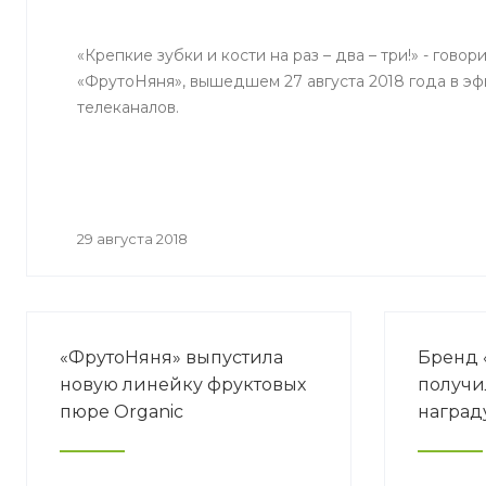
«Крепкие зубки и кости на раз – два – три!» - говор
«ФрутоНяня», вышедшем 27 августа 2018 года в э
телеканалов.
29 августа 2018
«ФрутоНяня» выпустила
Бренд 
новую линейку фруктовых
получи
пюре Organic
награду