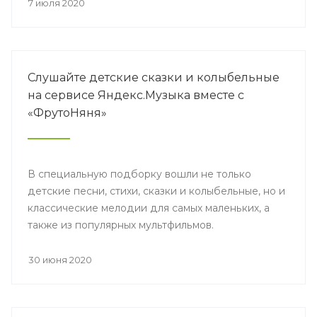
оказывалась в рамках всероссийской акции
7 июля 2020
#МыВместе.
Слушайте детские сказки и колыбельные
на сервисе Яндекс.Музыка вместе с
«ФрутоНяня»
В специальную подборку вошли не только
детские песни, стихи, сказки и колыбельные, но и
классические мелодии для самых маленьких, а
также из популярных мультфильмов.
30 июня 2020