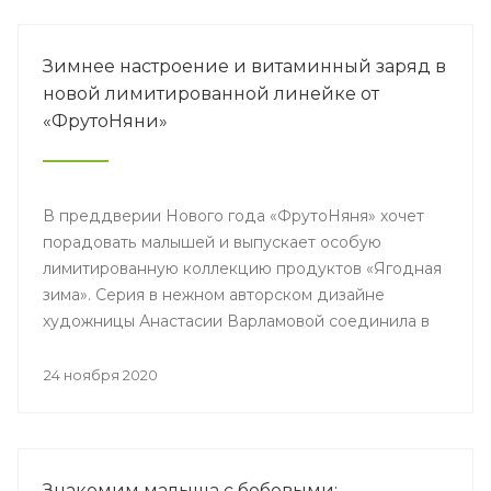
Зимнее настроение и витаминный заряд в
новой лимитированной линейке от
«ФрутоНяни»
В преддверии Нового года «ФрутоНяня» хочет
порадовать малышей и выпускает особую
лимитированную коллекцию продуктов «Ягодная
зима». Серия в нежном авторском дизайне
художницы Анастасии Варламовой соединила в
себе праздничное настроение и витаминный
заряд.
24 ноября 2020
Знакомим малыша с бобовыми: