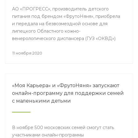
АО «ПРОГРЕСС», производитель детского
питания под брендом «ФрутоНяня», приобрела
и передала на безвозмездной основе для
липецкого Областного кожно-
венерологического диспансера (ГУЗ «ОКВД»)
станцию KingFisher Flex для проведения ПЦР-
тестов.
11 ноября 2020
«Моя Карьера» и «ФрутоНяня» запускают
онлайн-программу для поддержки семей
с маленькими детьми
В ноябре 500 московских семей смогут стать
участниками онлайн-программы