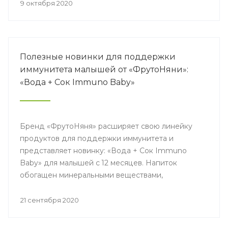
9 октября 2020
Полезные новинки для поддержки
иммунитета малышей от «ФрутоНяни»:
«Вода + Сок Immuno Baby»
Бренд «ФрутоНяня» расширяет свою линейку
продуктов для поддержки иммунитета и
представляет новинку: «Вода + Сок Immuno
Baby» для малышей с 12 месяцев. Напиток
обогащен минеральными веществами,
комплексом витаминов и не содержит
добавленного сахара, а только сахара природного
21 сентября 2020
происхождения.