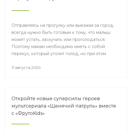
Отправляясь на прогулку или выезжая за город,
всегда нужно быть готовым к тому, что малыш
может устать, заскучать или проголодаться.
Поэтому мамам необходимо иметь с собой
перекус, который утолит голод, но при этом
будет полезным и вкусным. Эту задачу помогут
решить новинки от бренда «ФрутоНяня» для
11 августа 2020
малышей с 12 месяцев.
Откройте новые суперсилы героев
мультсериала «Щенячий патруль» вместе
с «ФрутоKids»