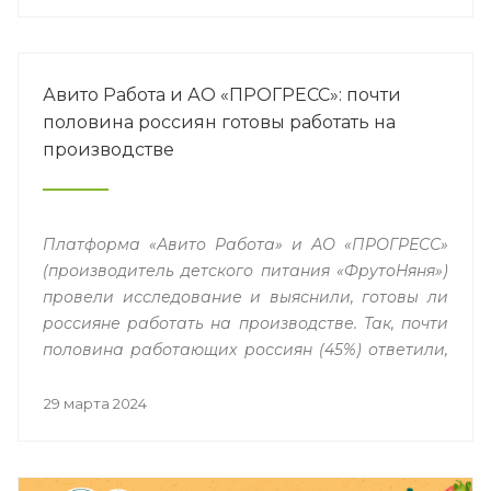
Авито Работа и АО «ПРОГРЕСС»: почти
половина россиян готовы работать на
производстве
Платформа «Авито Работа» и АО «ПРОГРЕСС»
(производитель детского питания «ФрутоНяня»)
провели исследование и выяснили, готовы ли
россияне работать на производстве. Так, почти
половина работающих россиян (45%) ответили,
что были бы готовы рассмотреть работу на
заводе по рабочей специальности, если бы
29 марта 2024
заново начинали карьерный путь. Среди них
27% предпочли бы трудоустроиться в сфере
машиностроения и робототехники, 23% — в