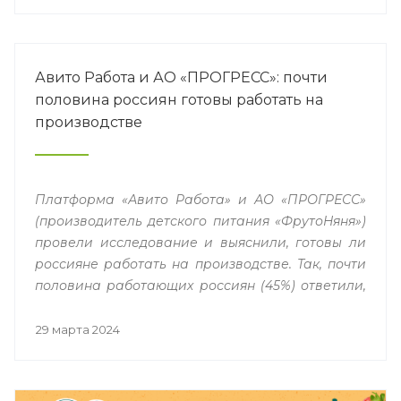
Авито Работа и АО «ПРОГРЕСС»: почти
половина россиян готовы работать на
производстве
Платформа «Авито Работа» и АО «ПРОГРЕСС»
(производитель детского питания «ФрутоНяня»)
провели исследование и выяснили, готовы ли
россияне работать на производстве. Так, почти
половина работающих россиян (45%) ответили,
что были бы готовы рассмотреть работу на
заводе по рабочей специальности, если бы
29 марта 2024
заново начинали карьерный путь. Среди них
27% предпочли бы трудоустроиться в сфере
машиностроения и робототехники, 23% — в