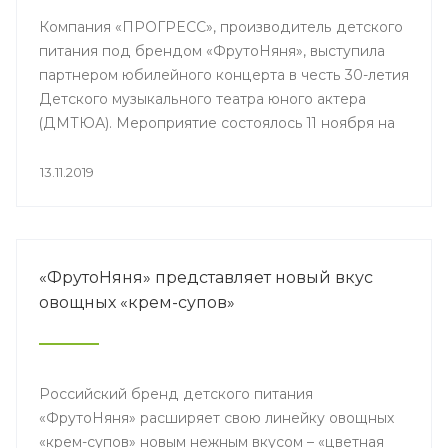
Компания «ПРОГРЕСС», производитель детского
питания под брендом «ФрутоНяня», выступила
партнером юбилейного концерта в честь 30-летия
Детского музыкального театра юного актера
(ДМТЮА). Мероприятие состоялось 11 ноября на
сцене Большого театра.
13.11.2019
«ФрутоНяня» представляет новый вкус
овощных «крем-супов»
Российский бренд детского питания
«ФрутоНяня» расширяет свою линейку овощных
«крем-супов» новым нежным вкусом – «цветная