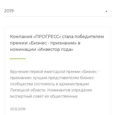
Компания «ПРОГРЕСС» стала победителем
премии «Бизнес - признание» в
номинации «Инвестор года»
Вручение первой ежегодной премии «Бизнес -
признание» лучшим представителям бизнес-
сообщества состоялось в администрации
Липецкой области. Номинантов определял
экспертный совет из общественных
объединений, предпринимателей,
представителей власти. Они определили
25.12.2019
компании-лидеры, которые внесли большой