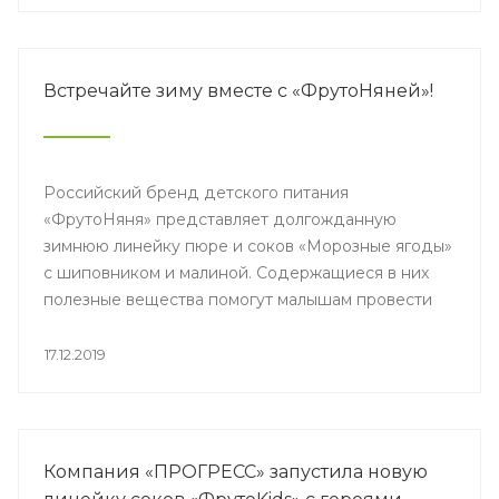
вклад в развитие региона.
Встречайте зиму вместе с «ФрутоНяней»!
Российский бренд детского питания
«ФрутоНяня» представляет долгожданную
зимнюю линейку пюре и соков «Морозные ягоды»
с шиповником и малиной. Содержащиеся в них
полезные вещества помогут малышам провести
самый волшебный сезон года бодрыми и
счастливыми.
17.12.2019
Компания «ПРОГРЕСС» запустила новую