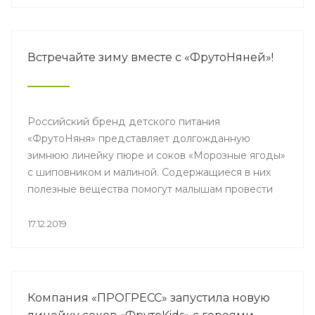
вклад в развитие региона.
Встречайте зиму вместе с «ФрутоНяней»!
Российский бренд детского питания
«ФрутоНяня» представляет долгожданную
зимнюю линейку пюре и соков «Морозные ягоды»
с шиповником и малиной. Содержащиеся в них
полезные вещества помогут малышам провести
самый волшебный сезон года бодрыми и
счастливыми.
17.12.2019
Компания «ПРОГРЕСС» запустила новую