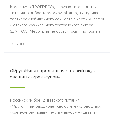
Компания «ПРОГРЕСС», производитель детского
питания под брендом «ФрутоНяня», выступила
партнером юбилейного концерта в честь 30-летия
Детского музыкального театра юного актера
(ДМТЮА). Мероприятие состоялось 11 ноября на
сцене Большого театра.
13.11.2019
«ФрутоНяня» представляет новый вкус
овощных «крем-супов»
Российский бренд детского питания
«ФрутоНяня» расширяет свою линейку овощных
«крем-супов» новым нежным вкусом – «цветная