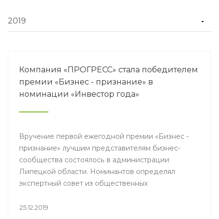
Компания «ПРОГРЕСС» стала победителем
премии «Бизнес - признание» в
номинации «Инвестор года»
Вручение первой ежегодной премии «Бизнес -
признание» лучшим представителям бизнес-
сообщества состоялось в администрации
Липецкой области. Номинантов определял
экспертный совет из общественных
объединений, предпринимателей,
представителей власти. Они определили
25.12.2019
компании-лидеры, которые внесли большой