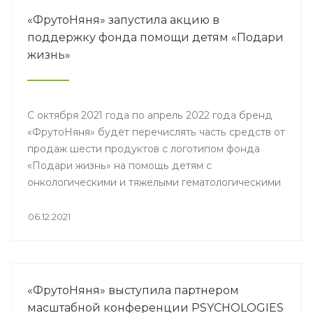
«ФрутоНяня» запустила акцию в
поддержку фонда помощи детям «Подари
жизнь»
С октября 2021 года по апрель 2022 года бренд
«ФрутоНяня» будет перечислять часть средств от
продаж шести продуктов c логотипом фонда
«Подари жизнь» на помощь детям с
онкологическими и тяжелыми гематологическими
заболеваниями. Деньги, которые будут собраны в
ходе акции от «ФрутоНяни», фонд «Подари
06.12.2021
жизнь» планирует потратить на приобретение
лекарств и проведение исследований,
необходимых для маленьких пациентов, которые
нуждаются в трансплантации костного мозга.
«ФрутоНяня» выступила партнером
масштабной конференции PSYCHOLOGIES