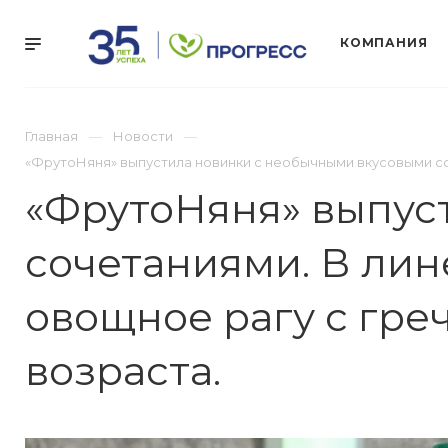
КОМПАНИЯ
Главная
Новости
«ФрутоНяня» выпустила новинки с необычными вкусовыми соч
«ФрутоНяня» выпус
сочетаниями. В лин
овощное рагу с гре
возраста.