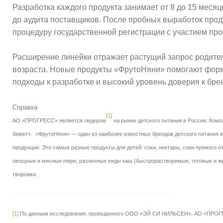
Разработка каждого продукта занимает от 8 до 15 месяц
до аудита поставщиков. После пробных выработок прод
процедуру государственной регистрации с участием пр
Расширение линейки отражает растущий запрос родител
возраста. Новые продукты «ФрутоНяни» помогают форм
подходы к разработке и высокий уровень доверия к брен
Справка
[1]
АО «ПРОГРЕСС» является лидером
на рынке детского питания в России. Ко
бювет». «ФрутоНяня» — один из наиболее известных брендов детского питания 
продукции. Это самые разные продукты для детей: соки, нектары, соки прямого 
овощные и мясные пюре, различные виды каш (быстрорастворимые, готовые и жид
творожки.
[1]
По данным исследования, проведенного ООО «ЭЙ СИ НИЛЬСЕН», АО «ПРОГРЕС