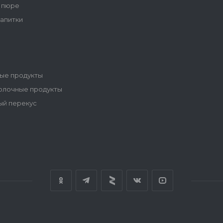
 пюре
напитки
ые продукты
олочные продукты
ый перекус