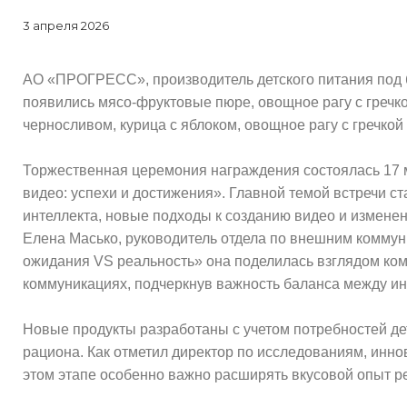
3 апреля 2026
АО «ПРОГРЕСС», производитель детского питания под 
появились мясо-фруктовые пюре, овощное рагу с гречко
черносливом, курица с яблоком, овощное рагу с гречкой 
Торжественная церемония награждения состоялась 17 
видео: успехи и достижения». Главной темой встречи с
интеллекта, новые подходы к созданию видео и измене
Елена Масько, руководитель отдела по внешним комму
ожидания VS реальность» она поделилась взглядом ко
коммуникациях, подчеркнув важность баланса между и
Новые продукты разработаны с учетом потребностей д
рациона. Как отметил директор по исследованиям, ин
этом этапе особенно важно расширять вкусовой опыт р