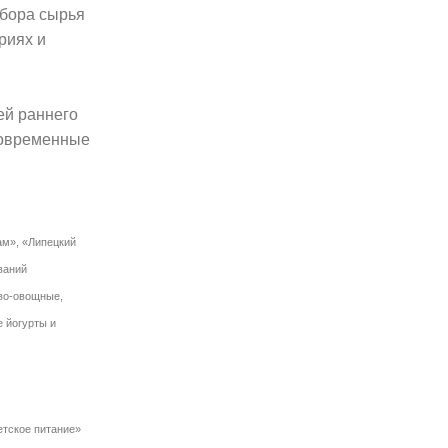
дбора сырья
риях и
ей раннего
современные
ам», «Липецкий
ваний
ово-овощные,
 йогурты и
тское питание»