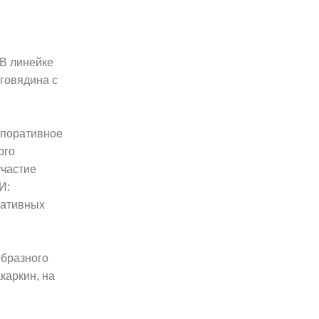
В линейке
 говядина с
рпоративное
ого
участие
И:
ративных
образного
каркин, на