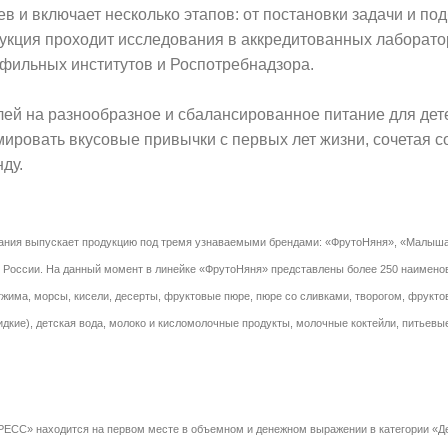
ев и включает несколько этапов: от постановки задачи и по
укция проходит исследования в аккредитованных лаборато
офильных институтов и Роспотребнадзора.
ей на разнообразное и сбалансированное питание для дет
ировать вкусовые привычки с первых лет жизни, сочетая 
ду.
мпания выпускает продукцию под тремя узнаваемыми брендами: «ФрутоНяня», «Малыш
в России. На данный момент в линейке «ФрутоНяня» представлены более 250 наимено
отжима, морсы, кисели, десерты, фруктовые пюре, пюре со сливками, творогом, фрукт
кие), детская вода, молоко и кисломолочные продукты, молочные коктейли, питьевые
С» находится на первом месте в объемном и денежном выражении в категории «Де