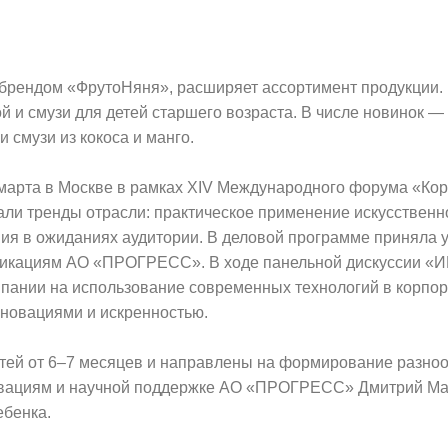
брендом «ФрутоНяня», расширяет ассортимент продукции. 
й и смузи для детей старшего возраста. В числе новинок —
и смузи из кокоса и манго.
марта в Москве в рамках XIV Международного форума «Ко
тали тренды отрасли: практическое применение искусственн
ния в ожиданиях аудитории. В деловой программе приняла 
никациям АО «ПРОГРЕСС». В ходе панельной дискуссии «И
мпании на использование современных технологий в корпо
нновациями и искренностью.
етей от 6–7 месяцев и направлены на формирование разно
новациям и научной поддержке АО «ПРОГРЕСС» Дмитрий Ма
ебенка.