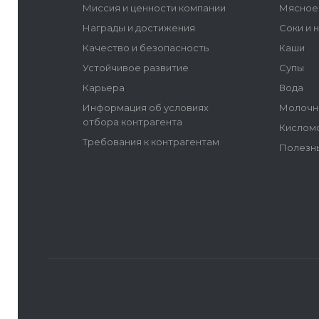
Миссия и ценности компании
Мясное
Награды и достижения
Соки и 
Качество и безопасность
Каши
Устойчивое развитие
Супы
Карьера
Вода
Информация об условиях
Молочн
отбора контрагента
Кислом
Требования к контрагентам
Полезн