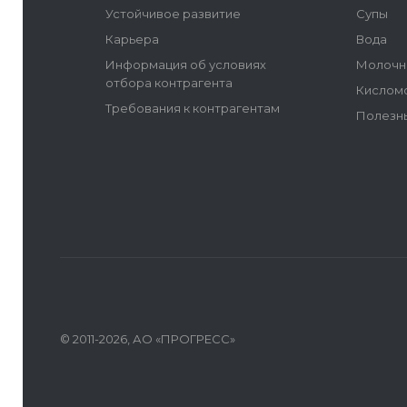
Устойчивое развитие
Супы
Карьера
Вода
Информация об условиях
Молочн
отбора контрагента
Кислом
Требования к контрагентам
Полезн
© 2011-2026, АО «ПРОГРЕСС»