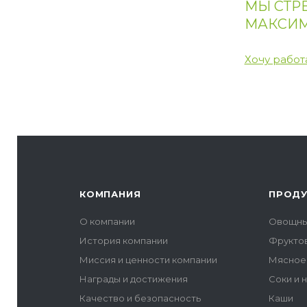
МЫ СТР
МАКСИМ
Хочу работ
КОМПАНИЯ
ПРОД
О компании
Овощны
История компании
Фрукто
Миссия и ценности компании
Мясное
Награды и достижения
Соки и 
Качество и безопасность
Каши