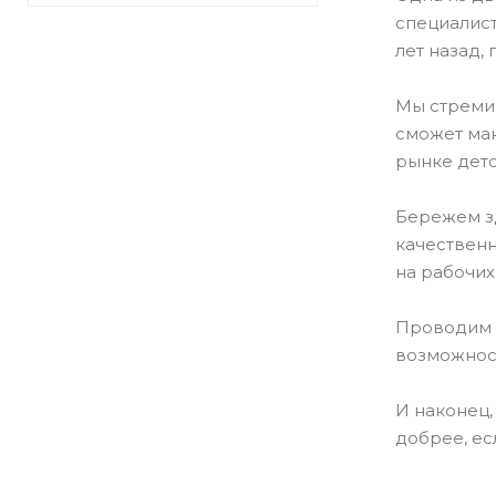
специалист
лет назад,
Мы стремим
сможет мак
рынке детс
Бережем зд
качественн
на рабочих
Проводим п
возможнос
И наконец,
добрее, ес