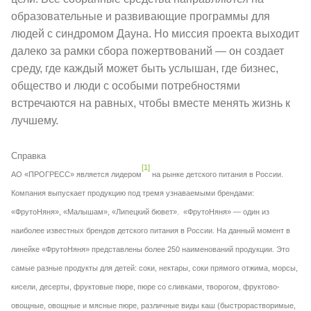
образовательные и развивающие программы для
людей с синдромом Дауна. Но миссия проекта выходит
далеко за рамки сбора пожертвований — он создает
среду, где каждый может быть услышан, где бизнес,
общество и люди с особыми потребностями
встречаются на равных, чтобы вместе менять жизнь к
лучшему.
Справка
[1]
АО «ПРОГРЕСС» является лидером
на рынке детского питания в России.
Компания выпускает продукцию под тремя узнаваемыми брендами:
«ФрутоНяня», «Малышам», «Липецкий бювет». «ФрутоНяня» — один из
наиболее известных брендов детского питания в России. На данный момент в
линейке «ФрутоНяня» представлены более 250 наименований продукции. Это
самые разные продукты для детей: соки, нектары, соки прямого отжима, морсы,
кисели, десерты, фруктовые пюре, пюре со сливками, творогом, фруктово-
овощные, овощные и мясные пюре, различные виды каш (быстрорастворимые,