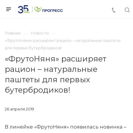
Главная
Новости
«ФрутоНяня» расширяет рацион – натуральные паштеты
для первых бутербродиков!
«ФрутоНяня» расширяет
рацион – натуральные
паштеты для первых
бутербродиков!
26 апреля 2019
В линейке «ФрутоНяня» появилась новинка –