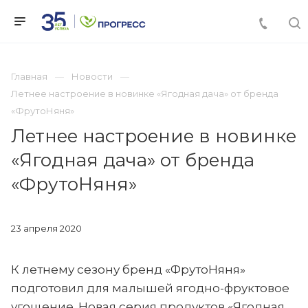
Главная
Новости
Летнее настроение в новинке «Ягодная дача» от бренда
«ФрутоНяня»
Летнее настроение в новинке
«Ягодная дача» от бренда
«ФрутоНяня»
23 апреля 2020
К летнему сезону бренд «ФрутоНяня»
подготовил для малышей ягодно-фруктовое
угощение. Новая серия продуктов «Ягодная