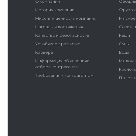
О компании
Овощны
История компании
Фрукто
Миссия и ценности компании
Мясное
Награды и достижения
Соки и 
Качество и безопасность
Каши
Устойчивое развитие
Супы
Карьера
Вода
Информация об условиях
Молочн
отбора контрагента
Кислом
Требования к контрагентам
Полезн