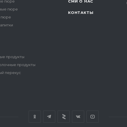
е пюре
СМИ О НАС
вые пюре
КОНТАКТЫ
 пюре
напитки
ые продукты
олочные продукты
ый перекус