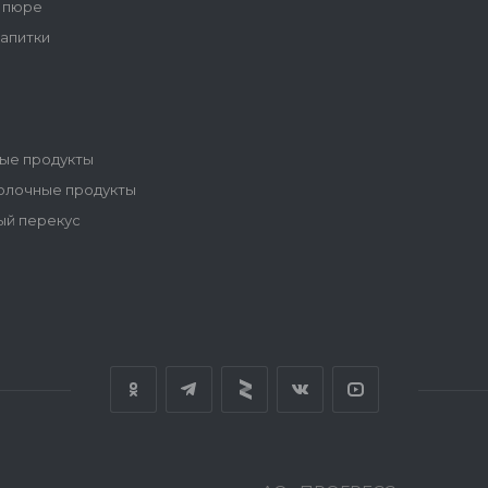
 пюре
напитки
ые продукты
олочные продукты
ый перекус