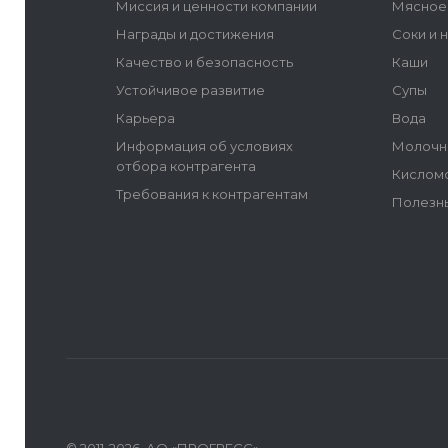
Миссия и ценности компании
Мясное
Награды и достижения
Соки и 
Качество и безопасность
Каши
Устойчивое развитие
Супы
Карьера
Вода
Информация об условиях
Молочн
отбора контрагента
Кислом
Требования к контрагентам
Полезн