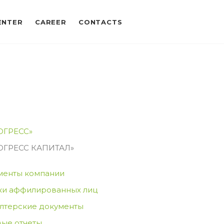
ENTER
CAREER
CONTACTS
ОГРЕСС»
ОГРЕСС КАПИТАЛ»
менты компании
ки аффилированных лиц
алтерские документы
вые отчеты