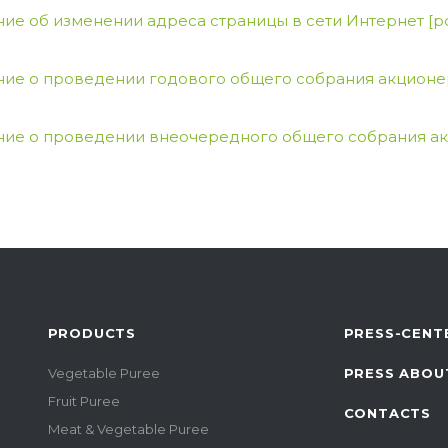
ие об изменении адреса страницы в сети Интернет
[p
ие о проведении годового общего собрания акцион
ие о проведении внеочередного общего собрания акц
PRODUCTS
PRESS-CENT
Vegetable Puree
PRESS ABOU
Fruit Puree
CONTACTS
Meat & Vegetable Puree