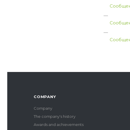
Сообщен
Сообщен
Сообщен
COMPANY
Company
The company's history
Awards and achievements