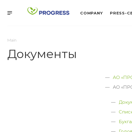
COMPANY
PRESS-C
Main
Документы
АО «ПР
АО «ПР
Доку
Спис
Бухг
Годо