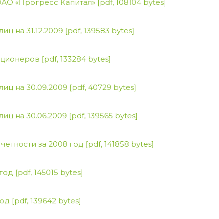
ОАО «Прогресс Капитал»
[pdf, 108104 bytes]
ц на 31.12.2009
[pdf, 139583 bytes]
кционеров
[pdf, 133284 bytes]
иц на 30.09.2009
[pdf, 40729 bytes]
иц на 30.06.2009
[pdf, 139565 bytes]
четности за 2008 год
[pdf, 141858 bytes]
 год
[pdf, 145015 bytes]
год
[pdf, 139642 bytes]