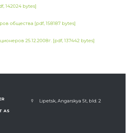
df, 142024 bytes]
еров общества
[pdf, 158187 bytes]
ионеров 25.12.2008г.
[pdf, 137442 bytes]
ER
Lipetsk, Angarskya St, bld. 2
T AS