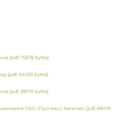
еров
[pdf, 75678 bytes]
год
[pdf, 94399 bytes]
еров
[pdf, 98714 bytes]
кционеров ОАО «Прогресс Капитал»
[pdf, 88419