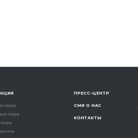
УКЦИЯ
ПРЕСС-ЦЕНТР
е пюре
СМИ О НАС
вые пюре
КОНТАКТЫ
 пюре
напитки