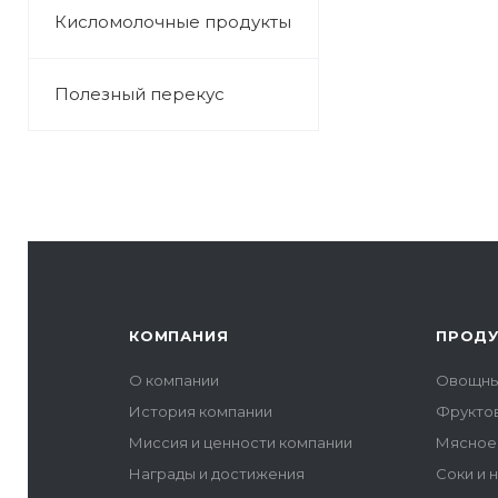
Кисломолочные продукты
Полезный перекус
КОМПАНИЯ
ПРОД
О компании
Овощны
История компании
Фрукто
Миссия и ценности компании
Мясное
Награды и достижения
Соки и 