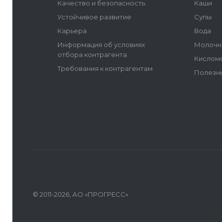
Качество и безопасность
Каши
Устойчивое развитие
Супы
Карьера
Вода
Информация об условиях
Молочн
отбора контрагента
Кислом
Требования к контрагентам
Полезн
© 2011-2026, АО «ПРОГРЕСС»