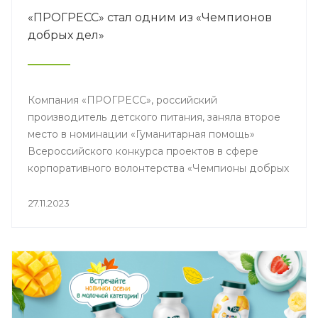
«ПРОГРЕСС» стал одним из «Чемпионов
добрых дел»
Компания «ПРОГРЕСС», российский
производитель детского питания, заняла второе
место в номинации «Гуманитарная помощь»
Всероссийского конкурса проектов в сфере
корпоративного волонтерства «Чемпионы добрых
дел» со своим проектом «Безвозмездная помощь
населению».
27.11.2023