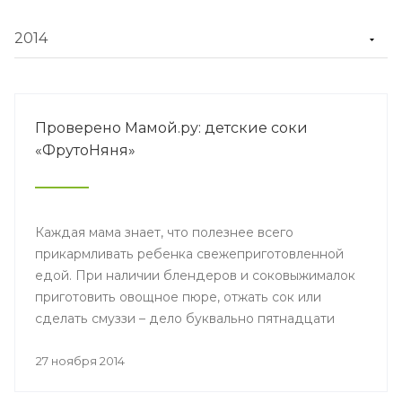
Проверено Мамой.ру: детские соки
«ФрутоНяня»
Каждая мама знает, что полезнее всего
прикармливать ребенка свежеприготовленной
едой. При наличии блендеров и соковыжималок
приготовить овощное пюре, отжать сок или
сделать смуззи – дело буквально пятнадцати
минут. Еще мамы знают, какова цена этих
пятнадцати минут.
27 ноября 2014