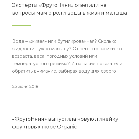
Эксперты «ФрутоНяня» ответили на
вопросы мам о роли воды в жизни малыша
Вода – «живая» или бутилированная? Сколько
жидкости нужно малышу? От чего это зависит: от
возраста, веса, погодных условий или
температурного режима? И на какие показатели
обратить внимание, выбирая воду для своего
ребенка? – Ответы на эти и другие вопросы
журналисты и блогеры – получили на пресс-
25 июня 2018
мероприятии «Вода в рационе малыша».
«ФрутоНяня» выпустила новую линейку
фруктовых пюре Organic