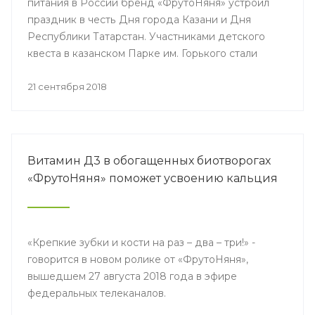
питания в России бренд «ФрутоНяня» устроил
праздник в честь Дня города Казани и Дня
Республики Татарстан. Участниками детского
квеста в казанском Парке им. Горького стали
более 2,5 тысячи семей с малышами.
21 сентября 2018
Витамин Д3 в обогащенных биотворогах
«ФрутоНяня» поможет усвоению кальция
«Крепкие зубки и кости на раз – два – три!» -
говорится в новом ролике от «ФрутоНяня»,
вышедшем 27 августа 2018 года в эфире
федеральных телеканалов.