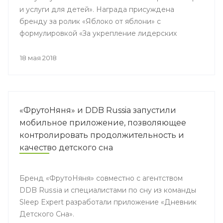
и услуги для детей». Награда присуждена
бренду за ролик «Яблоко от яблони» с
формулировкой «За укрепление лидерских
позиций в условиях падающего рынка детских
соков».
18 мая 2018
«ФрутоНяня» и DDB Russia запустили
мобильное приложение, позволяющее
контролировать продолжительность и
качество детского сна
Бренд «ФрутоНяня» совместно с агентством
DDB Russia и специалистами по сну из команды
Sleep Expert разработали приложение «Дневник
Детского Сна».