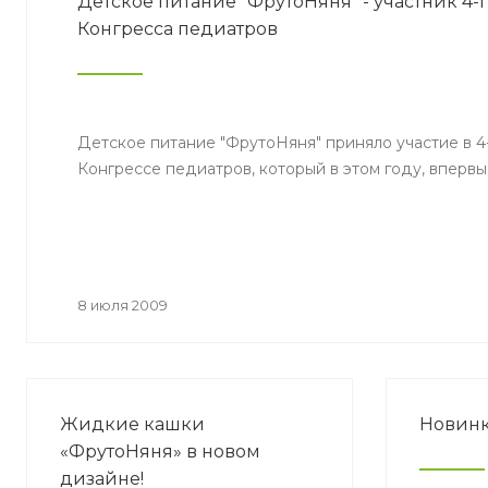
Детское питание "ФрутоНяня" - участник 4-
Конгресса педиатров
Детское питание "ФрутоНяня" приняло участие в 
Конгрессе педиатров, который в этом году, вперв
8 июля 2009
Жидкие кашки
Новинк
«ФрутоНяня» в новом
дизайне!