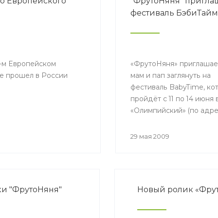
го Европейского
"ФрутоНяня" пригла
фестиваль БэбиТайм
4-м Европейском
«ФрутоНяня» приглашае
ые прошел в России
мам и пап заглянуть на
фестиваль BabyTime, ко
пройдёт с 11 по 14 июня 
«Олимпийский» (по адре
Москва, Проспект Мира, 
29 мая 2009
и "ФрутоНяня"
Новый ролик «Фру