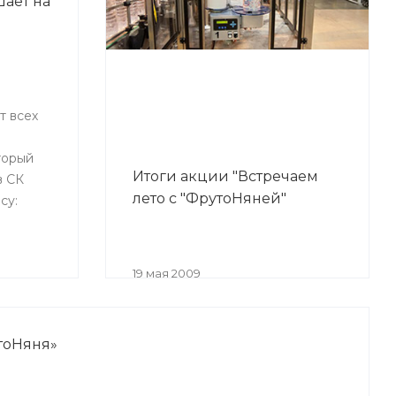
шает на
т всех
торый
Итоги акции "Встречаем
в СК
лето с "ФрутоНяней"
су:
16).
19 мая 2009
тоНяня»