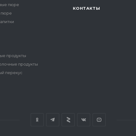
вые пюре
КОНТАКТЫ
 пюре
напитки
ые продукты
олочные продукты
ый перекус