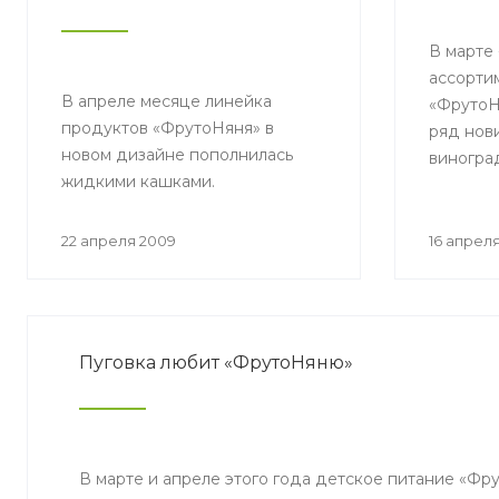
В марте 
ассорти
В апреле месяце линейка
«ФрутоН
продуктов «ФрутоНяня» в
ряд нови
новом дизайне пополнилась
виноград
жидкими кашками.
смороди
яблоко –
смороди
22 апреля 2009
16 апрел
Пуговка любит «ФрутоНяню»
В марте и апреле этого года детское питание «Фр