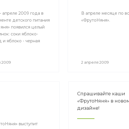
- апреле 2009 года в
В апреле месяце по в
менте детского питания
«ФрутоНяня».
яня» появился целый
нок: соки яблоко-
 и яблоко - черная
на, фруктовое пюре
 чёрная и красная
на.
я 2009
2 апреля 2009
Спрашивайте каши
«ФрутоНяня» в ново
дизайне!
утоНяня» выступит