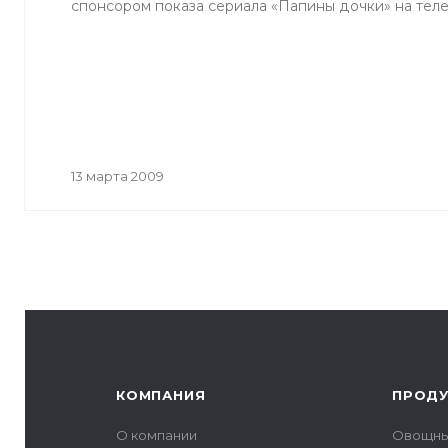
спонсором показа сериала «Папины дочки» на теле
13 марта 2009
КОМПАНИЯ
ПРОД
О компании
Овощны