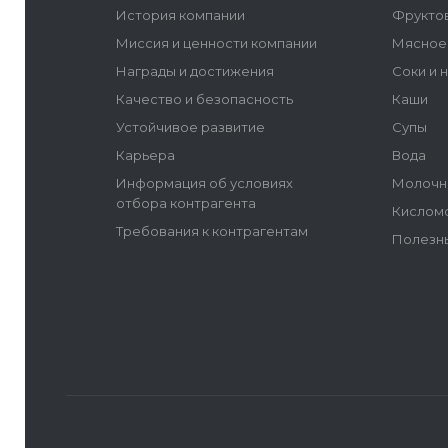
История компании
Фрукто
Миссия и ценности компании
Мясное
Награды и достижения
Соки и 
Качество и безопасность
Каши
Устойчивое развитие
Супы
Карьера
Вода
Информация об условиях
Молочн
отбора контрагента
Кислом
Требования к контрагентам
Полезн