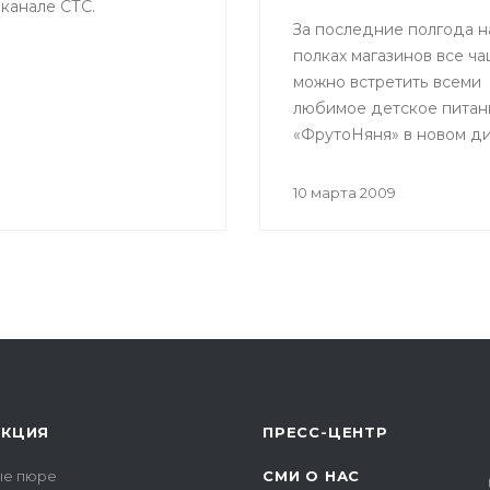
канале СТС.
За последние полгода н
полках магазинов все ч
можно встретить всеми
любимое детское питан
«ФрутоНяня» в новом ди
А в феврале этого года, 
пюре, готовым кашам, м
10 марта 2009
и овощному пюре
присоединились и
быстрорастворимые каш
УКЦИЯ
ПРЕСС-ЦЕНТР
е пюре
СМИ О НАС