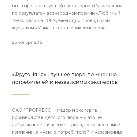
была признана лучшей в категории «Сухие каши»
по результатам всенародной премии «Любимый
товар малыша 2012», ежегодно проводимой
журналом «Мама, это я!» в рамках интернет
проекта Mamaexpert.ru. Высокую оценку
независимого жюри получили также и другие
26 ноября 2012
продукты компании.
«ФрутоНяня» - лучшее пюре, по мнению
потребителей и независимых экспертов
ОАО "ПРОГРЕСС" – лидер и эксперт в
производстве детского пюре, – и это не
амбициозное заявление, принадлежащее самой
компании, а мнение потребителей и независимых