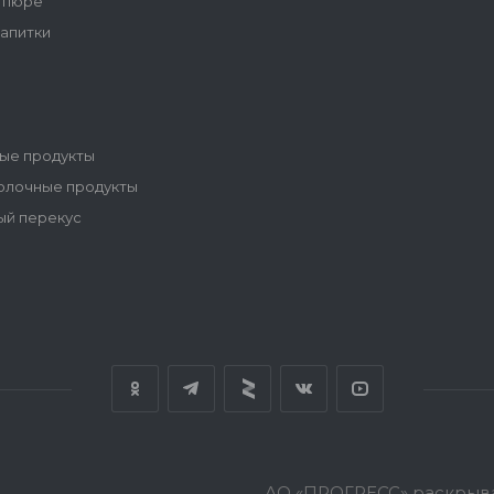
 пюре
напитки
ые продукты
олочные продукты
ый перекус
АО «ПРОГРЕСС» раскрыв