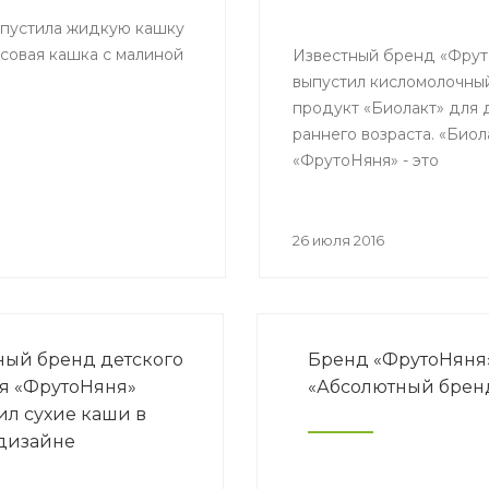
ыпустила жидкую кашку
совая кашка с малиной
Известный бренд «Фру
выпустил кисломолочны
продукт «Биолакт» для 
раннего возраста. «Биол
«ФрутоНяня» - это
кисломолочный продукт
малышей старше 8 меся
жизни, изготовленный и
26 июля 2016
свежего, отборного моло
ный бренд детского
Бренд «ФрутоНяня»
я «ФрутоНяня»
«Абсолютный бренд
ил сухие каши в
дизайне