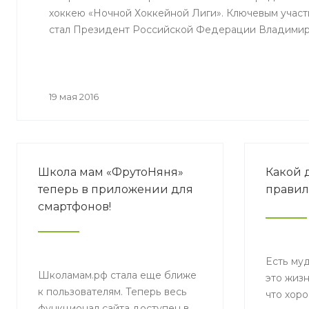
хоккею «Ночной Хоккейной Лиги». Ключевым учас
стал Президент Российской Федерации Владимир
19 мая 2016
Школа мам «ФрутоНяня»
Какой 
теперь в приложении для
правил
смартфонов!
Есть му
Школамам.рф стала еще ближе
это жизн
к пользователям. Теперь весь
что хор
функционал сайта доступен в