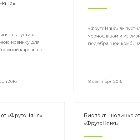
Няня»
«ФрутоНяня» выпустила
яня» выпустила
черносливом и изюмом
нюю новинку для
подобранной комбина
Снежный карнавал».
бря 2016
8 сентября 2016
 от «ФрутоНяня»
Биолакт – новинка от
«ФрутоНяня»