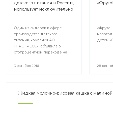
детского питания в России,
«Фруто
использует исключительно
SSC-сертифицированную
упаковку Tetra Pak для
своей продукции
Один из лидеров в сфере
«ФрутоН
производства детского
новогод
питания, компания АО
детей «
«ПРОГРЕСС», объявила о
стопроцентном переходе на
FSC-сертифицированную
упаковку Tetra Pak.
3 октября 2016
28 сентя
Жидкая молочно-рисовая кашка с малиной