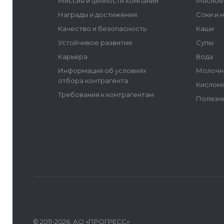
Миссия и ценности компании
Мясное
Награды и достижения
Соки и 
Качество и безопасность
Каши
Устойчивое развитие
Супы
Карьера
Вода
Информация об условиях
Молочн
отбора контрагента
Кислом
Требования к контрагентам
Полезн
© 2011-2026, АО «ПРОГРЕСС»