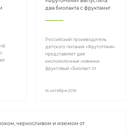
«ФрутоНяня» выпустила
и
два биолакта с фруктами!
»
Российский производитель
енд
детского питания «ФрутоНяня»
о
представляет две
ал
кисломолочные новинки:
фруктовый «Биолакт от
«ФрутоНяня»» с черносливом и
злаками и с яблоком.
бителей
14 октября 2016
6».
локом, черносливом и изюмом от