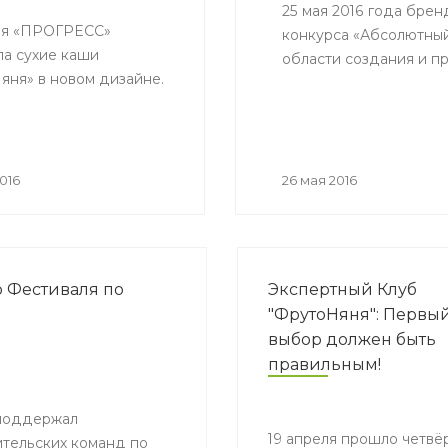
25 мая 2016 года бре
ия «ПРОГРЕСС»
конкурса «Абсолютный
ла сухие каши
области создания и п
яня» в новом дизайне.
016
26 мая 2016
 Фестиваля по
Экспертный Клуб
"ФрутоНяня": Первы
выбор должен быть
правильным!
 поддержал
19 апреля прошло четвё
тельских команд по