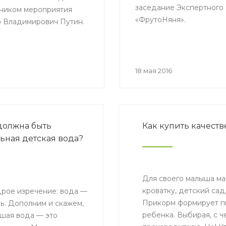
заседание Экспертного
тником мероприятия
«ФрутоНяня».
 Владимирович Путин.
18 мая 2016
должна быть
Как купить качест
ьная детская вода?
Для своего малыша ма
кроватку, детский сад
дрое изречение: вода —
Прикорм формирует пи
ь. Дополним и скажем,
ребенка. Выбирая, с ч
ошая вода — это