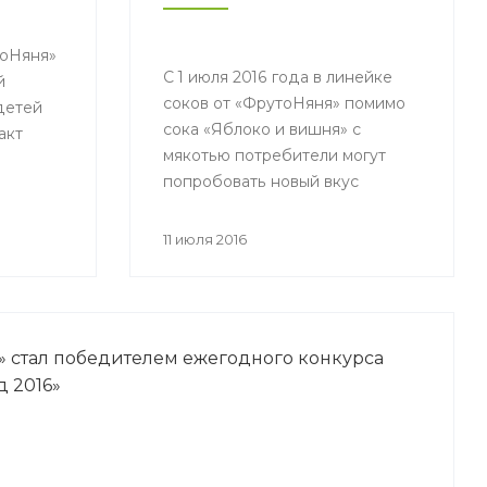
тоНяня»
С 1 июля 2016 года в линейке
й
соков от «ФрутоНяня» помимо
детей
сока «Яблоко и вишня» с
акт
мякотью потребители могут
попробовать новый вкус
 для
«Яблоко и вишня» осветленный
цев
в упаковке 200 мл.
з
11 июля 2016
ка.
 стал победителем ежегодного конкурса
 2016»