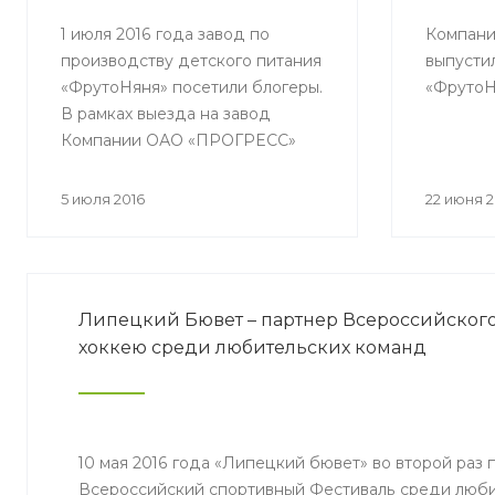
1 июля 2016 года завод по
Компан
производству детского питания
выпусти
«ФрутоНяня» посетили блогеры.
«ФрутоН
В рамках выезда на завод
Компании ОАО «ПРОГРЕСС»
блогерам представилась
возможность посмотреть все
5 июля 2016
22 июня 2
этапы производства
гипоаллергенных продуктов
«Первого выбора» от бренда
«ФрутоНяня».
Липецкий Бювет – партнер Всероссийского
хоккею среди любительских команд
10 мая 2016 года «Липецкий бювет» во второй раз
Всероссийский спортивный Фестиваль среди люби