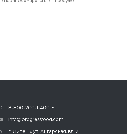
то проинформирован, тот вооружен.
8-800-200-1-400
info@progressfood.com
г. Липецк, ул. Ангарская, вл. 2