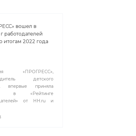
ЕСС» вошел в
г работодателей
по итогам 2022 года
ния «ПРОГРЕСС»,
водитель детского
я, впервые приняла
тие в «Рейтинге
дателей» от HH.ru и
 в категорию «Крупные
ании». В опросе
3
елей в категории
FMCG
 повседневного спроса)