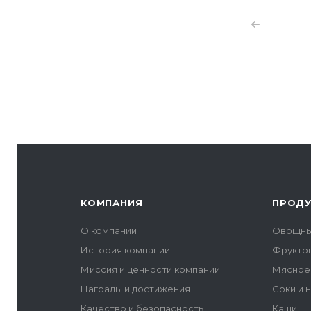
компани
крупней
КОМПАНИЯ
ПРОД
О компании
Овощны
История компании
Фрукто
Миссия и ценности компании
Мясное
Награды и достижения
Соки и 
Качество и безопасность
Каши