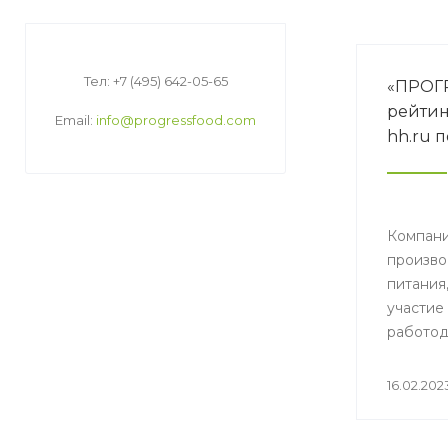
Тел: +7 (495) 642-05-65
«ПРОГР
рейтин
Email:
info@progressfood.com
hh.ru 
Компа
произ
питани
учас
работо
попала
комп
16.02.202
соискат
(товары