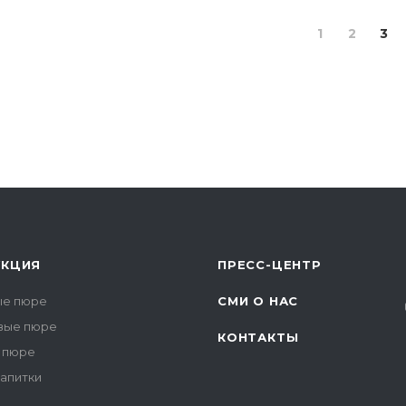
я заняла 14 место среди
ших игроков рынка.
1
2
3
УКЦИЯ
ПРЕСС-ЦЕНТР
е пюре
СМИ О НАС
вые пюре
КОНТАКТЫ
 пюре
напитки