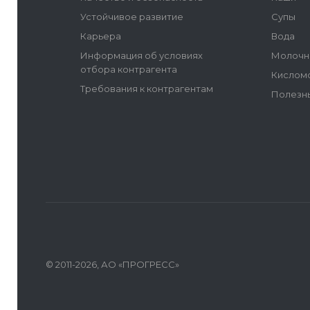
Устойчивое развитие
Супы
Карьера
Вода
Информация об условиях
Молочн
отбора контрагента
Кислом
Требования к контрагентам
Полезн
© 2011-2026, АО «ПРОГРЕСС»