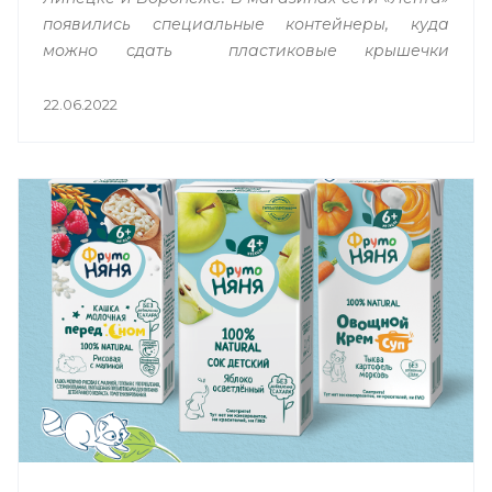
появились
специальные контейнеры, куда
можно сдать пластиковые крышечки
на
переработку. Партнером акции в области
переработки является компания
«Бипласт».
22.06.2022