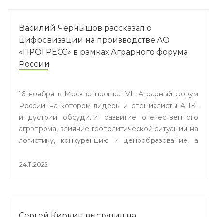
Василий Чернышов рассказал о
цифровизации на производстве АО
«ПРОГРЕСС» в рамках Аграрного форума
России
16 ноября в Москве прошел VII Аграрный форум
России, на котором лидеры и специалисты АПК-
индустрии обсудили развитие отечественного
агропрома, влияние геополитической ситуации на
логистику, конкуренцию и ценообразование, а
также состояние российского IT-сектора для
закрытия текущих потребностей рынка. В
24.11.2022
мероприятии принял участие Василий Чернышов,
операционный директор АО «ПРОГРЕСС», и
поделился опытом цифровизации на
производстве детского питания в Липецке.
Сергей Киркин выступил на