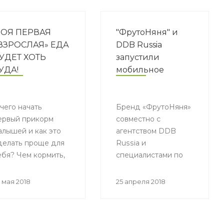
ОЯ ПЕРВАЯ
"ФрутоНяня" и
ВЗРОСЛАЯ» ЕДА
DDB Russia
УДЕТ ХОТЬ
запустили
УДА!
мобильное
приложение для
контроля
 чего начать
продолжительности
Бренд «ФрутоНяня»
ервый прикорм
совместно с
и качества
алышей и как это
агентством DDB
детского сна
делать проще для
Russia и
ебя? Чем кормить,
специалистами по
сли вы - мама,
сну из команды
облюдающая
Sleep Expert
 мая 2018
25 апреля 2018
аконы ислама?
разработали
приложение
«Дневник Детского