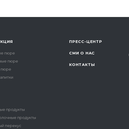
ь от груди
чадо и
ить ему
ативу.
УКЦИЯ
ПРЕСС-ЦЕНТР
е пюре
СМИ О НАС
вые пюре
КОНТАКТЫ
 пюре
напитки
ые продукты
олочные продукты
ый перекус