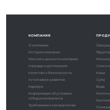
оторват
родное 
предлож
альтерн
КОМПАНИЯ
ПРОД
О компании
Овощны
История компании
Фрукто
Миссия и ценности компании
Мясное
Награды и достижения
Соки и 
Качество и безопасность
Каши
Устойчивое развитие
Супы
Карьера
Вода
Информация об условиях
Молочн
отбора контрагента
Кислом
Требования к контрагентам
Полезн