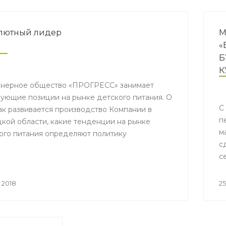
лютный лидер
М
«
Б
К
нерное общество «ПРОГРЕСС» занимает
ующие позиции на рынке детского питания. О
С
как развивается производство Компании в
п
кой области, какие тенденции на рынке
м
ого питания определяют политику
с
риятия, о качестве продукции и работе с
с
елями рассказывает директор по связям с
е
твенностью АО «ПРОГРЕСС» Элеонора
с
цкая.
 2018
25
з