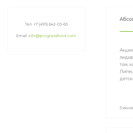
Абсо
Тел: +7 (495) 642-05-65
Email:
info@progressfood.com
Акцио
лидир
том, 
Липец
детск
предп
родит
общес
Черне
5 июля