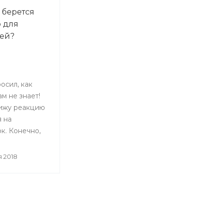
 берется
 для
ей?
осил, как
м не знает!
ижу реакцию
я на
к. Конечно,
о знают
зусые юнцы!
я 2018
текст о
 Он о том
 в жизни
мамы, когда
т пора