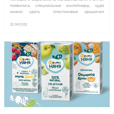
появились
специальные контейнеры, куда
можно сдать пластиковые крышечки
на
переработку. Партнером акции в области
переработки является компания
«Бипласт».
22.06.2022