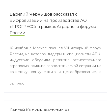
Василий Чернышов рассказал о
цифровизации на производстве АО
«ПРОГРЕСС» в рамках Аграрного форума
России
16 ноября в Москве прошел VII Аграрный форум
России, на котором лидеры и специалисты АПК-
индустрии обсудили развитие отечественного
агропрома, влияние геополитической ситуации на
логистику, конкуренцию и ценообразование, а
также состояние российского IT-сектора для
закрытия текущих потребностей рынка. В
24.11.2022
мероприятии принял участие Василий Чернышов,
операционный директор АО «ПРОГРЕСС», и
поделился опытом цифровизации на
производстве детского питания в Липецке.
Сергей Киркин выступил на